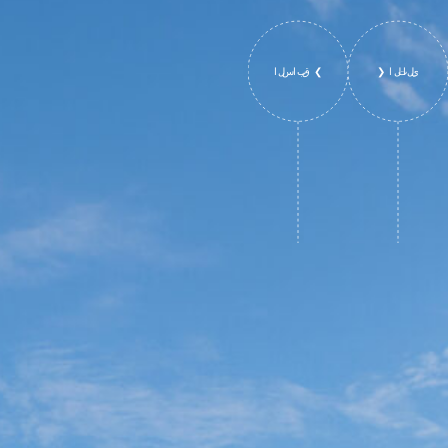
❮ التالي
السابق ❯