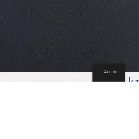
Arabic
حول المشروع
مبنى ناريسكو للمكاتب في القوز هو مبنى تجاري متكامل
وعملي. يتكون من طابقين فوق الأرض وبدروم، بتصميم
هندسي واضح يُعطي الأولوية للمنافع.
الواجهة بسيطة، وتتألف من نوافذ كبيرة تسمح بدخول